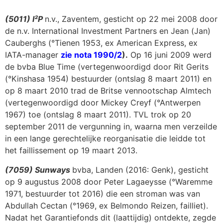
(5011) I²P
n.v., Zaventem, gesticht op 22 mei 2008 door
de n.v. International Investment Partners en Jean (Jan)
Cauberghs (°Tienen 1953, ex American Express, ex
IATA-manager
zie nota 1990/2
).
Op 16 juni 2009 werd
de bvba Blue Time (vertegenwoordigd door Rit Gerits
(°Kinshasa 1954) bestuurder (ontslag 8 maart 2011) en
op 8 maart 2010 trad de Britse vennootschap Almtech
(vertegenwoordigd door Mickey Creyf (°Antwerpen
1967) toe (ontslag 8 maart 2011). TVL trok op 20
september 2011 de vergunning in, waarna men verzeilde
in een lange gerechtelijke reorganisatie die leidde tot
het faillissement op 19 maart 2013.
(7059) Sunways
bvba, Landen (2016: Genk), gesticht
op 9 augustus 2008 door Peter Lagaeysse (°Waremme
1971, bestuurder tot 2016) die een stroman was van
Abdullah Cectan (°1969, ex Belmondo Reizen, failliet).
Nadat het Garantiefonds dit (laattijdig) ontdekte, zegde