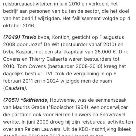
reisbureauactiviteiten in juni 2010 en verkocht het
bedrijf aan personen van buiten de sector, die het doel
van het bedrijf wijzigden. Het faillissement volgde op 4
oktober 2016.
(7049) Travio
bvba
,
Kontich, gesticht op 1 augustus
2008 door Jozef De Wit (bestuurder vanaf 2010) en
bvba Kaspar, met een startkapitaal van 25.000 €. Dirk
Covens en Thierry Callaerts waren bestuurders tot
2010. Tom Covens (bestuurder 2008-2010) kreeg het
dagelijks bestuur. TVL trok de vergunning in op 9
februari 2011 en in 2024 wijzigde men de naam
(
Caudata).
(7051) *Skifriends
, Houtvenne, was de eenmanszaak
van Maurits Grade (°Booischot 1954), een onderwijzer
die parttime ook voor Reizen Lauwers en Snowtravel
werkte. In juni 2009 droeg hij zijn reisbureau-activiteiten
over aan Reizen Lauwers. Uit de KBO-inschrijving ibleek