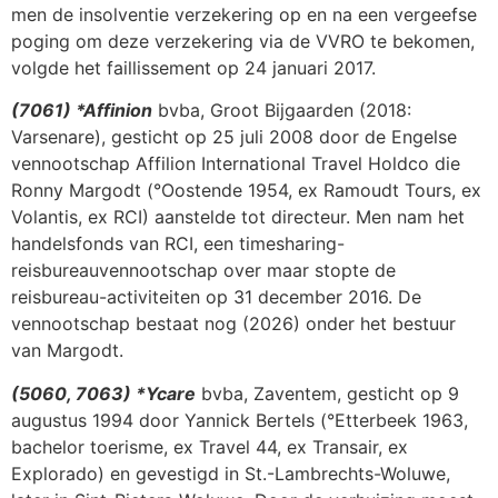
men de insolventie verzekering op en na een vergeefse
poging om deze verzekering via de VVRO te bekomen,
volgde het faillissement op 24 januari 2017.
(7061) *Affinion
bvba, Groot Bijgaarden (2018:
Varsenare), gesticht op 25 juli 2008 door de Engelse
vennootschap Affilion International Travel Holdco die
Ronny Margodt (°Oostende 1954, ex Ramoudt Tours, ex
Volantis, ex RCI) aanstelde tot directeur. Men nam het
handelsfonds van RCI, een timesharing-
reisbureauvennootschap over maar stopte de
reisbureau-activiteiten op 31 december 2016. De
vennootschap bestaat nog (2026) onder het bestuur
van Margodt.
(5060, 7063) *Ycare
bvba, Zaventem, gesticht op 9
augustus 1994 door Yannick Bertels (°Etterbeek 1963,
bachelor toerisme, ex Travel 44, ex Transair, ex
Explorado) en gevestigd in St.-Lambrechts-Woluwe,