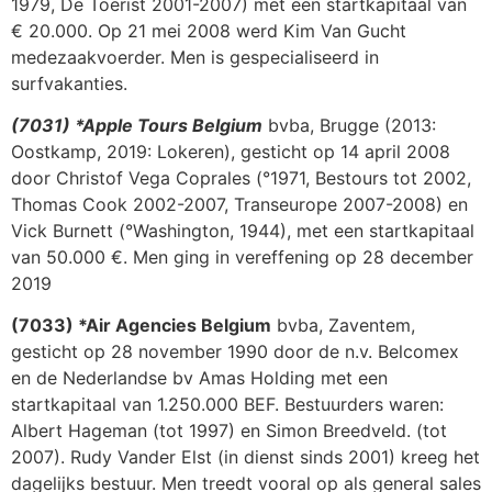
1979, De Toerist 2001-2007) met een startkapitaal van
€ 20.000. Op 21 mei 2008 werd Kim Van Gucht
medezaakvoerder. Men is gespecialiseerd in
surfvakanties.
(7031) *Apple Tours Belgium
bvba, Brugge (2013:
Oostkamp, 2019: Lokeren), gesticht op 14 april 2008
door Christof Vega Coprales (°1971, Bestours tot 2002,
Thomas Cook 2002-2007, Transeurope 2007-2008) en
Vick Burnett (°Washington, 1944), met een startkapitaal
van 50.000 €. Men ging in vereffening op 28 december
2019
(7033) *Air Agencies Belgium
bvba, Zaventem,
gesticht op 28 november 1990 door de n.v. Belcomex
en de Nederlandse bv Amas Holding met een
startkapitaal van 1.250.000 BEF. Bestuurders waren:
Albert Hageman (tot 1997) en Simon Breedveld. (tot
2007). Rudy Vander Elst (in dienst sinds 2001) kreeg het
dagelijks bestuur. Men treedt vooral op als general sales