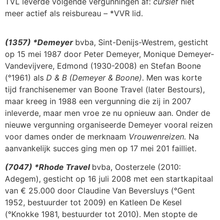
TVL leverde volgende vergunningen af:
cursief
niet
meer actief als reisbureau – *VVR lid.
(1357) *Demeyer
bvba, Sint-Denijs-Westrem, gesticht
op 15 mei 1987 door Peter Demeyer, Monique Demeyer-
Vandevijvere, Edmond (1930-2008) en Stefan Boone
(°1961) als
D & B (Demeyer & Boone)
. Men was korte
tijd franchisenemer van Boone Travel (later Bestours),
maar kreeg in 1988 een vergunning die zij in 2007
inleverde, maar men vroe ze nu opnieuw aan. Onder de
nieuwe vergunning organiseerde Demeyer vooral reizen
voor dames onder de merknaam
Vrouwenreizen.
Na
aanvankelijk succes ging men op 17 mei 201 failliet.
(7047) *Rhode Travel
bvba, Oosterzele (2010:
Adegem), gesticht op 16 juli 2008 met een startkapitaal
van € 25.000 door Claudine Van Beversluys (°Gent
1952, bestuurder tot 2009) en Katleen De Kesel
(°Knokke 1981, bestuurder tot 2010). Men stopte de