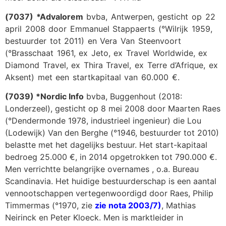
(
7037) *Advalorem
bvba, Antwerpen, gesticht op 22
april 2008 door Emmanuel Stappaerts (°Wilrijk 1959,
bestuurder tot 2011) en Vera Van Steenvoort
(°Brasschaat 1961, ex Jeto, ex Travel Worldwide, ex
Diamond Travel, ex Thira Travel, ex Terre d’Afrique, ex
Aksent) met een startkapitaal van 60.000 €.
(7039) *Nordic Info
bvba, Buggenhout (2018:
Londerzeel), gesticht op 8 mei 2008 door Maarten Raes
(°Dendermonde 1978, industrieel ingenieur) die Lou
(Lodewijk) Van den Berghe (°1946, bestuurder tot 2010)
belastte met het dagelijks bestuur. Het start-kapitaal
bedroeg 25.000 €, in 2014 opgetrokken tot 790.000 €.
Men verrichtte belangrijke overnames , o.a. Bureau
Scandinavia. Het huidige bestuurderschap is een aantal
vennootschappen vertegenwoordigd door Raes, Philip
Timmermas (°1970, zie
zie nota 2003/7)
, Mathias
Neirinck en Peter Kloeck. Men is marktleider in