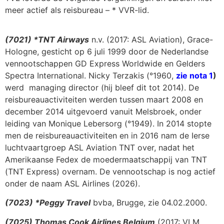
meer actief als reisbureau – * VVR-lid.
(7021) *TNT Airways
n.v. (2017: ASL Aviation), Grace-
Hologne, gesticht op 6 juli 1999 door de Nederlandse
vennootschappen GD Express Worldwide en Gelders
Spectra International. Nicky Terzakis (°1960,
zie nota 1
)
werd managing director (hij bleef dit tot 2014). De
reisbureauactiviteiten werden tussen maart 2008 en
december 2014 uitgevoerd vanuit Melsbroek, onder
leiding van Monique Lebersorg (°1949). In 2014 stopte
men de reisbureauactiviteiten en in 2016 nam de Ierse
luchtvaartgroep ASL Aviation TNT over, nadat het
Amerikaanse Fedex de moedermaatschappij van TNT
(TNT Express) overnam. De vennootschap is nog actief
onder de naam ASL Airlines (2026).
(7023) *Peggy Travel
bvba, Brugge, zie 04.02.2000.
(7025) Thomas Cook Airlines Belgium
(2017: VLM