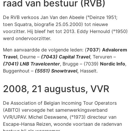
raad van bestuur (RVB)
De RVB verkoos Jan Van den Abeele (°Deinze 1951;
toen Squatra, biografie 25.05.2000) tot nieuwe
voorzitter. Hij bleef het tot 2013. Eddy Hernould (°1950)
werd ondervoorzitter.
Men aanvaardde de volgende leden: (
7037
)
Advalorem
Travel
, Deurne –
(7043) Capital Travel
, Tervuren –
(7041) LNB Travelcenter
, Brugge – (7039)
Nordic Info
,
Buggenhout –
(5551) Snowtravel
,
Hasselt.
2008, 21 augustus, VVR
De Association of Belgian Incoming Tour Operators
(ABITO) vervoegde het samenwerkingsverband
VVR/UPAV. Michel Deswaene, (°1973) directeur van
Escape-Hansa Reizen, woonde voortaan de radenvan