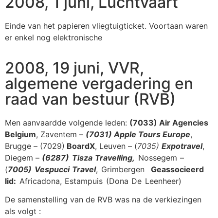
2008, 1 juni, Luchtvaart
Einde van het papieren vliegtuigticket. Voortaan waren
er enkel nog elektronische
2008, 19 juni, VVR,
algemene vergadering en
raad van bestuur (RVB)
Men aanvaardde volgende leden:
(7033) Air Agencies
Belgium
, Zaventem –
(7031) Apple Tours Europe
,
Brugge – (7029)
BoardX
, Leuven – (
7035)
Expotravel
,
Diegem –
(6287) Tisza Travelling,
Nossegem –
(
7005) Vespucci Travel
, Grimbergen
Geassocieerd
lid:
Africadona, Estampuis (Dona De Leenheer)
De samenstelling van de RVB was na de verkiezingen
als volgt :