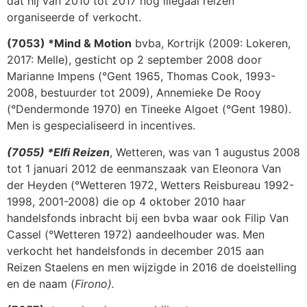
dat hij van 2010 tot 2017 nog illegaal reizen
organiseerde of verkocht.
(7053) *Mind & Motion
bvba, Kortrijk (2009: Lokeren,
2017: Melle), gesticht op 2 september 2008 door
Marianne Impens (°Gent 1965, Thomas Cook, 1993-
2008, bestuurder tot 2009), Annemieke De Rooy
(°Dendermonde 1970) en Tineeke Algoet (°Gent 1980).
Men is gespecialiseerd in incentives.
(7055) *Elfi Reizen
, Wetteren, was van 1 augustus 2008
tot 1 januari 2012 de eenmanszaak van Eleonora Van
der Heyden (°Wetteren 1972, Wetters Reisbureau 1992-
1998, 2001-2008) die op 4 oktober 2010 haar
handelsfonds inbracht bij een bvba waar ook Filip Van
Cassel (°Wetteren 1972) aandeelhouder was. Men
verkocht het handelsfonds in december 2015 aan
Reizen Staelens en men wijzigde in 2016 de doelstelling
en de naam (
Firono).