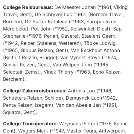
College Reisbureaus:
De Meester Johan (°1961, Viking
Travel, Gent), De Schryver Luc °1961, (Bornem Travel,
Bornem), De Sutter Kathleen (°1963, Europareizen,
Merelbeke), Pot John (°1952, Reiswinkel, Diest), Sap
Stephanie (°1976, Perlan, Gavere), Staelens Geert
(°1942, Reizen Staelens, Wetteren), Töpke Ludwig
(°1965, Globus Reizen, Gent), Van Eeckhout Antoon
(Belfort Reizen, Brugge), Van Vynckt Steve (°1974,
Sunset Reizen, Gent), Van Wulpen John (°1965,
Selectair, Zemst), Vinck Thierry (°1963, Echo Reizen,
Berchem).
College Zakenreisbureaus:
Antonis Lou (°1946,
Schoeters Reizen, Schilde), Demuynck Luc (°1942,
Penta Reizen, Izegem), Van den Abeele Jan (°1951,
Squatra, Gent).
College Touroperators:
Weymans Pieter (°1976, Kuoni,
Gent), Wygers Mark (°1947, Master Tours, Antwerpen).